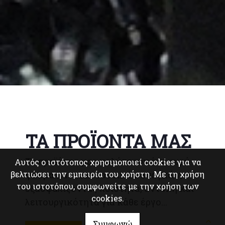
ΤΑ ΠΡΟΪΟΝΤΑ ΜΑΣ
Τα προϊόντα μας καλύπτουν ένα ευρύ
Αυτός ο ιστότοπος χρησιμοποιεί cookies για να
βελτιώσει την εμπειρία του χρήστη. Με τη χρήση
φάσμα κατασκευαστικών αναγκών,
του ιστοτόπου, συμφωνείτε με την χρήση των
εξασφαλίζοντας ποιότητα, αντοχή και
cookies.
λειτουργικότητα για κάθε έργο...
Συμφωνώ