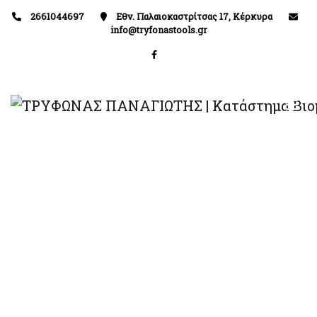
2661044697
Εθν. Παλαιοκαστρίτσας 17, Κέρκυρα
info@tryfonastools.gr